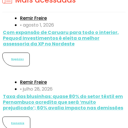
Remir Freire
•
agosto 1, 2026
Com expansão de Caruaru para todo o interior,
Pequod Investimentos é eleita a melhor
assessoria da XP no Nordeste
Negócios
Remir Freire
•
julho 28, 2026
Taxa das blusinhas: quase 80% do setor têxtil em
Pernambuco acredita que será ‘muito
prejudicado’; 60% avalia impacto nas demissões
Economia